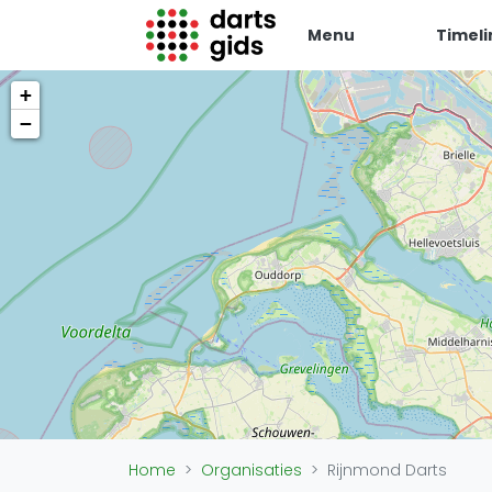
Menu
Timeli
+
Darts Gids
−
Locaties
Organisaties
Winkels
Merken
Overige
Trainers
Zakelijk
Adverteren
Vacatures
Home
Organisaties
Rijnmond Darts