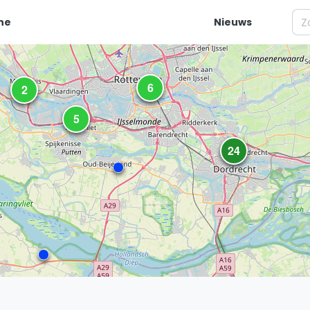
ne
Nieuws
Video's
6
2
Agenda
5
Regionale toernooien
24
Competitie
Ranglijsten
Meest gestelde vragen
Kennisbank