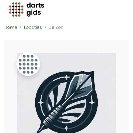
Darts Gids
Locaties
Home
Locaties
De Zon
Organisaties
Winkels
Merken
Overige
Trainers
Zakelijk
Adverteren
Vacatures
Video's