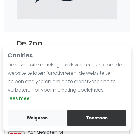
Agenda
Regionale toernooien
Competitie
De Zon
Ranglijsten
Last updated on Dec. 16, 2024
Cookies
48 impressies sinds 20 februari 2024
Deze website maakt gebruik van "cookies" om de
Hoogstraat 56
Meest gestelde vragen
website te laten functioneren, de website te
6611 BZ
Overasselt
helpen analyseren om onze dienstverlening te
024-6221584
verbeteren of voor marketing doeleindes.
Lees meer
Routebeschrijving
Kennisbank
Aangesloten bij
Nederlandse Darts Bond
Weigeren
Toestaan
Aangesloten bij