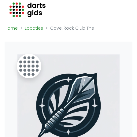
Darts Gids
Locaties
Home
Locaties
Cave, Rock Club The
Organisaties
Winkels
Merken
Overige
Trainers
Zakelijk
Adverteren
Vacatures
Video's