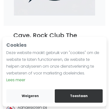
Agenda
Regionale toernooien
Competitie
Cave, Rock Club The
Ranglijsten
Last updated on Dec. 16, 2024
Cookies
56 impressies sinds 20 februari 2024
Deze website maakt gebruik van "cookies" om de
Prinsengracht 472 sous
Meest gestelde vragen
website te laten functioneren, de website te
1017 KG
Amsterdam
helpen analyseren om onze dienstverlening te
020 626 89 39
verbeteren of voor marketing doeleindes.
Lees meer
Routebeschrijving
Kennisbank
Aangesloten bij
Darts Organisatie Regio Amsterdam
Weigeren
Toestaan
Aangesloten bij