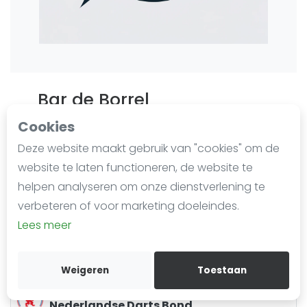
Agenda
Regionale toernooien
Competitie
Bar de Borrel
Ranglijsten
Last updated on Dec. 16, 2024
Cookies
65 impressies sinds 20 februari 2024
Deze website maakt gebruik van "cookies" om de
Dorpsstraat 12
Meest gestelde vragen
website te laten functioneren, de website te
1842 GV
Oterleek
helpen analyseren om onze dienstverlening te
Routebeschrijving
verbeteren of voor marketing doeleindes.
Lees meer
Aangesloten bij
Kennisbank
Darts Organisatie Noord Holland
Noord
Weigeren
Toestaan
Aangesloten bij
Nederlandse Darts Bond