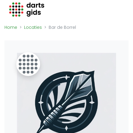
Darts Gids
Locaties
Home
Locaties
Bar de Borrel
Organisaties
Winkels
Merken
Overige
Trainers
Zakelijk
Adverteren
Vacatures
Video's