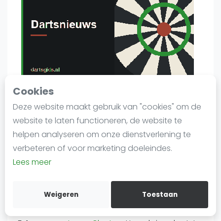
Agenda
Regionale toernooien
Competitie
Ranglijsten
Luke Littler
won op 12 oktober 2025 de World
Cookies
Grand Prix in Leicester. In de finale was hij met 6-1
Deze website maakt gebruik van "cookies" om de
in sets oppermachtig tegen
Luke Humphries
,
Meest gestelde vragen
website te laten functioneren, de website te
met een gemiddelde van 92,15. De titel leverde
helpen analyseren om onze dienstverlening te
120.000 pond op uit een prijzenpot van 600.000
verbeteren of voor marketing doeleindes.
pond en was Littlers eerste World Grand Prix-titel.
Lees meer
Kennisbank
Weg naar de titel
In de kwartfinale was Littler met 3-2 te sterk voor
Weigeren
Toestaan
Gerwyn Price
, waarna hij in de halve finale met