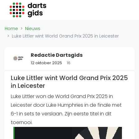
Darts Gids
Locaties
Home
Nieuws
Organisaties
Luke Littler wint World Grand Prix 2025 in Leicester
Winkels
Merken
Redactie Dartsgids
Overige
12 oktober 2025
16
Trainers
Luke Littler wint World Grand Prix 2025
Zakelijk
in Leicester
Luke Littler won de World Grand Prix 2025 in
Adverteren
Leicester door Luke Humphries in de finale met
Vacatures
6-1 in sets te verslaan. Zijn eerste titel in dit
Video's
toernooi.