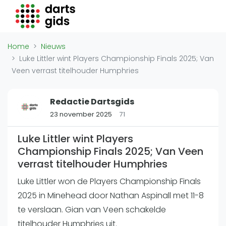
Darts Gids
Locaties
Home
Nieuws
Organisaties
Luke Littler wint Players Championship Finals 2025; Van
Veen verrast titelhouder Humphries
Winkels
Merken
Redactie Dartsgids
Overige
23 november 2025
71
Trainers
Zakelijk
Luke Littler wint Players
Championship Finals 2025; Van Veen
Adverteren
verrast titelhouder Humphries
Vacatures
Luke Littler won de Players Championship Finals
Video's
2025 in Minehead door Nathan Aspinall met 11-8
te verslaan. Gian van Veen schakelde
titelhouder Humphries uit.