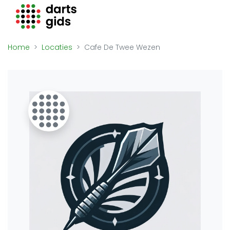
Darts Gids
Locaties
Home
Locaties
Cafe De Twee Wezen
Organisaties
Winkels
Merken
Overige
Trainers
Zakelijk
Adverteren
Vacatures
Video's