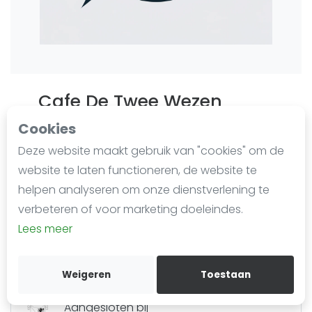
Agenda
Regionale toernooien
Competitie
Cafe De Twee Wezen
Ranglijsten
Last updated on Dec. 16, 2024
Cookies
102 impressies sinds 20 februari 2024
Deze website maakt gebruik van "cookies" om de
Oude Haven 2
Meest gestelde vragen
website te laten functioneren, de website te
2171 GG
Sassenheim
helpen analyseren om onze dienstverlening te
(0252) 216 560
verbeteren of voor marketing doeleindes.
Lees meer
Routebeschrijving
Kennisbank
Aangesloten bij
Dartbond Bollenstreek Rijnland
Weigeren
Toestaan
Aangesloten bij