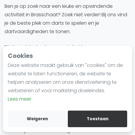
Ben je op zoek naar een leuke en opwindende
Agenda
activiteit in Brasschaat? Zoek niet verder! Bij ons vind
Regionale toernooien
je de beste plek om darts te spelen en je
dartvaardigheden te tonen.
Competitie
Ranglijsten
Bij dartsgids.nl geloven we in het leveren van een
Cookies
uitzonderlijke dartervaring voor beginners en ervaren
spelers. Onze locaties in Brasschaat biedt een
Deze website maakt gebruik van "cookies" om de
gezellige en gastvrije sfeer waar dartsfans van alle
Meest gestelde vragen
website te laten functioneren, de website te
niveaus samen kunnen komen en plezier kunnen
helpen analyseren om onze dienstverlening te
hebben.
verbeteren of voor marketing doeleindes.
Lees meer
Kennisbank
Of je nu een spontane avond uit plant met vrienden,
een bedrijfsuitje organiseert of gewoon wilt
Weigeren
Toestaan
ontspannen na een lange werkdag, bij ons ben je
aan het juiste adres. Onze goed onderhouden