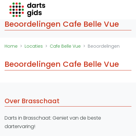
Darts Gids
Beoordelingen Cafe Belle Vue
Locaties
Organisaties
Winkels
Home
Locaties
Cafe Belle Vue
Beoordelingen
Merken
Overige
Beoordelingen Cafe Belle Vue
Trainers
Zakelijk
Adverteren
Over Brasschaat
Vacatures
Video's
Darts in Brasschaat: Geniet van de beste
dartervaring!