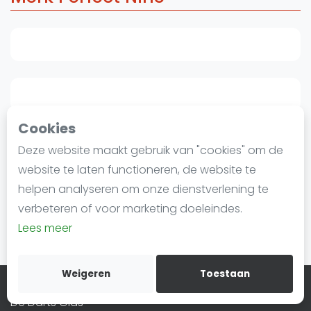
Agenda
Regionale toernooien
Competitie
Ranglijsten
Cookies
Deze website maakt gebruik van "cookies" om de
Perfect Nine
Meest gestelde vragen
website te laten functioneren, de website te
helpen analyseren om onze dienstverlening te
verbeteren of voor marketing doeleindes.
Dartshopper
Lees meer
Kennisbank
Weigeren
Toestaan
De Darts Gids